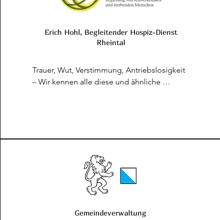
Erich Hohl, Begleitender Hospiz-Dienst
Rheintal
Trauer, Wut, Verstimmung, Antriebslosigkeit 
– Wir kennen alle diese und ähnliche 
Gefühle, die uns dann, wenn sie dominant 
werden, bedrücken und uns die 
Lebensfreude vergällen. Oftmals sind wir 
ihnen mehr oder weniger hilflos 
ausgeliefert, obwohl es leicht zu 
praktizierende Methoden gibt, mit denen 
wir diese Blockaden beseitigen können. 

Wer die eingangs erwähnten Energiefresser 
definitiv überwinden möchte, dem sei ein 
Workshop bei Jolanda Guntern-Hasler 
empfohlen. Sie versteht es meisterhaft, den 
Gemeindeverwaltung