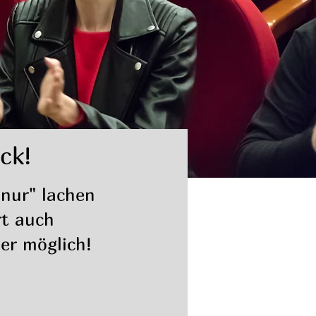
ck!
"nur" lachen
rt auch
er möglich!