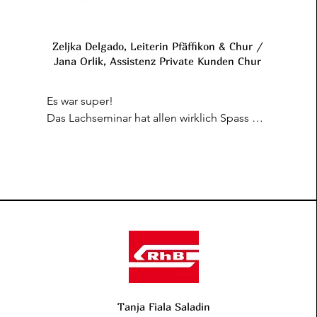
Zeljka Delgado, Leiterin Pfäffikon & Chur /
Jana Orlik, Assistenz Private Kunden Chur
Es war super!

Das Lachseminar hat allen wirklich Spass 
gemacht und wir haben noch lange 
darüber geredet & gelacht 😊.

Das Thema hat so gepasst und alle waren 
begeistert. Wir können es allen nur 
weiterempfehlen. Wir sind nur durch diese 
Stunde sooo als Team 
zusammengewachsen und das dank dir. 
Herzlichen Dank dafür!

Was wir auch noch mitnehmen: Auch wenn 
es manchmal keinen Grund zum Lachen 
gibt – Lach trotzdem. Es tut einfach soo 
Tanja Fiala Saladin