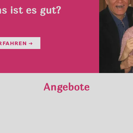
s ist es gut?
RFAHREN ➜
Angebote