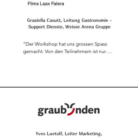
Graziella Casutt, Leitung Gastronomie -
Support Dienste, Weisse Arena Gruppe
“Der Workshop hat uns grossen Spass 
gemacht. Von den Teilnehmern ist nur 
positives Feedback zurückgekommen. 
Jolanda hat uns aufgezeigt, dass mit 
Problemen und Herausforderungen im 
Alltag auch spielerisch und lachend 
umgegangen werden kann. Einfach mal 
lachen und dabei neue Energie tanken. 
Das hat soo gut getan! Gerne wieder!“
Yves Luetolf, Leiter Marketing,