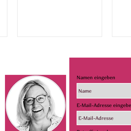
Namen eingeben
Ein Toller
ÜB
Artikel über
E-Mail-Adresse eingeb
La
mich und das
vo
Lachen
No