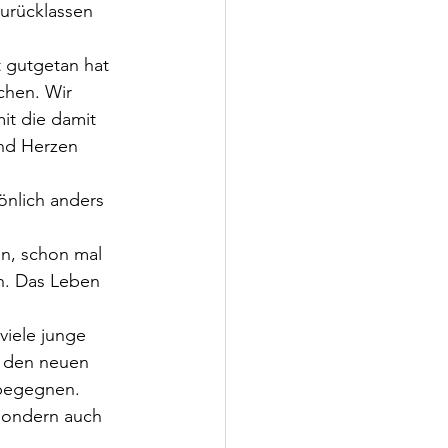
zurücklassen 
 gutgetan hat 
chen. Wir 
it die damit 
nd Herzen 
önlich anders 
n, schon mal 
n. Das Leben 
viele junge 
m den neuen 
begegnen.  
sondern auch 