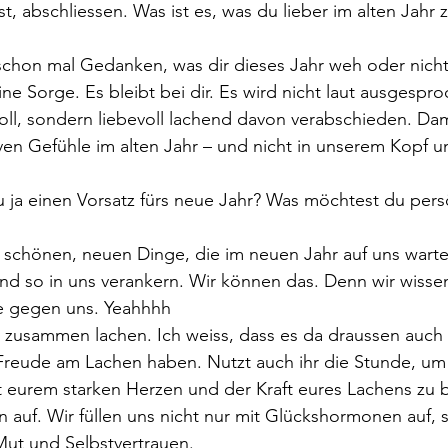
, abschliessen. Was ist es, was du lieber im alten Jahr 
schon mal Gedanken, was dir dieses Jahr weh oder nicht
ne Sorge. Es bleibt bei dir. Es wird nicht laut ausgespro
ll, sondern liebevoll lachend davon verabschieden. Dam
en Gefühle im alten Jahr – und nicht in unserem Kopf u
du ja einen Vorsatz fürs neue Jahr? Was möchtest du pers
 schönen, neuen Dinge, die im neuen Jahr auf uns warte
nd so in uns verankern. Wir können das. Denn wir wisse
ie gegen uns. Yeahhhh  
 zusammen lachen. Ich weiss, dass es da draussen auch 
Freude am Lachen haben. Nutzt auch ihr die Stunde, u
t eurem starken Herzen und der Kraft eures Lachens zu 
auf. Wir füllen uns nicht nur mit Glückshormonen auf, 
Mut und Selbstvertrauen.   