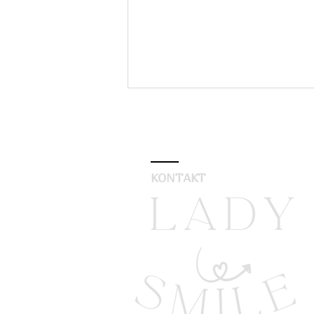
KONTAKT
Über sich
selbst Lachen
Können...